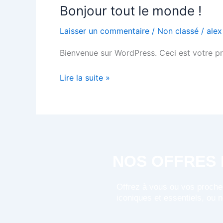
Bonjour tout le monde !
Bonjour
tout
Laisser un commentaire
/
Non classé
/
alex
le
monde !
Bienvenue sur WordPress. Ceci est votre pr
Lire la suite »
NOS OFFRES 
Offrez à vous ou vos proche
iconiques et essentiels, ou