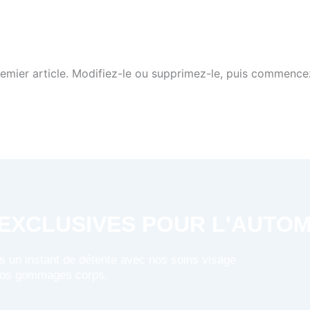
emier article. Modifiez-le ou supprimez-le, puis commencez
EXCLUSIVES POUR L'AUTO
s un instant de détente avec nos soins visage
 nos gommages corps.